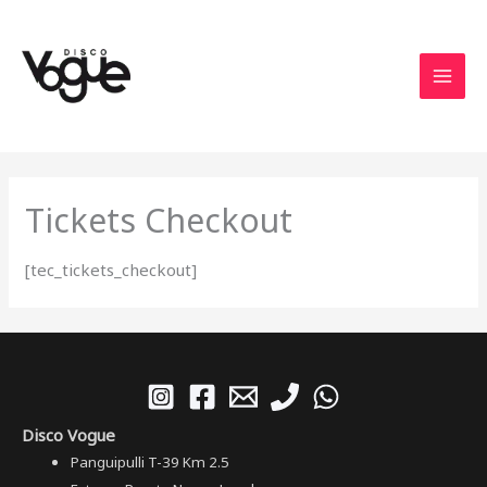
Ir
MAI
al
MEN
contenido
Tickets Checkout
[tec_tickets_checkout]
Disco Vogue
Panguipulli T-39 Km 2.5